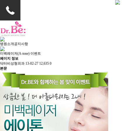
병원소개
공지사항
미백레이저(A-tone) 이벤트
페이지 정보
닥터비성형외과
13-02-27
12,635
0
본문